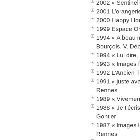
2002 « Sentinel
2001 L’orangeri
2000 Happy Hour
1999 Espace Or
1994 « A beau me
Bourçois, V. Dé
1994 « Lui dire
1993 « Images fa
1992 L’Ancien T
1991 « juste av
Rennes
1989 « Vivement
1988 « Je t’écri
Gontier
1987 « Images le
Rennes