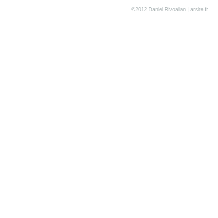
©2012 Daniel Rivoallan |
arsite.fr